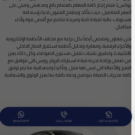
بوكس)، فيتم إنجاز كافة المهام باهتمام بالغ ومدهش ومبني على
أصغر التفاصيل. حيث يتأكد ويطمح الفنيون لدينا بإستدامة
مستويات عالية لقيادة ثابتة ومريحة تتناغم مع أقصى قوة وأداء
ميكانيكي.
نحن نتعاون ونتقصى أيضاً بكل براعة مع مختلف الأنظمة الإلكترونية
والأجزاء الرقمية، ومعايرة وتحليل أنظمة استقرار المناخ الداخلي
(التكييف)، وتطبيق تقنيات تقليل مستوى الضوضاء، وكل ذلك يعزز
من ضمان وإتاحة تجربة قيادة لسيارتك الرولز رويس التي تتوافق مع
التميز والأصالة التي ليس لها مثيل. وتأكيداً ومصداقية منا يتم توثيق
كافة مجريات الصيانة بتوضيح ودقة بالغة بما يعزز الوثوق والشفافية.
WHATSAPP
CALL NOW
GET A QUOTE