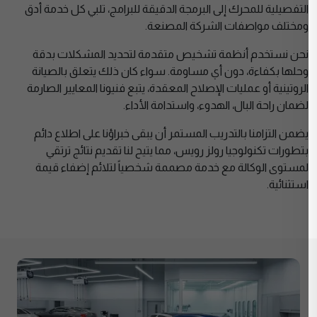
التفصيلية للمحرك إلى البرمجة الدقيقة للبرامج، تلبي كل خدمة أدق
ومختلف مواصفات الشركة المصنعة.
نحن نستخدم أنظمة تشخيص متقدمة لتحديد المشكلات بدقة
وحلها بكفاءة، دون أي مساومة. سواء كان ذلك يتعلق بالصيانة
الروتينية أو عمليات الإصلاح المعقدة، يتبع فنيونا المعايير الصارمة
لضمان راحة البال، الهدوء، واستدامة الأداء.
يضمن التزامنا بالتدريب المستمر أن يبقى خبراؤنا على اطلاع دائم
بتطورات تكنولوجيا رولز رويس، مما يتيح لنا تقديم نتائج ترتقي
لمستوى الوكالة مع خدمة مصممة شخصياً لتلائم إضفاء قيمة
استثنائية.