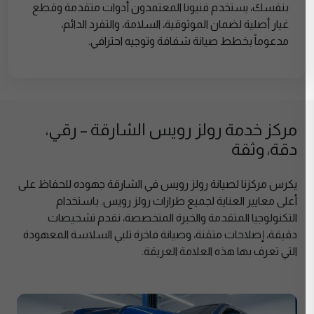
بنفسك، يستخدم فنيونا المعتمدون أدوات متقدمة وقطع
غيار أصلية لضمان الموثوقية، السلامة، والتفرد الدائم،
مدعوماً بخطط صيانة شفافة وتوجيه احترافي.
مركز خدمة رولز رويس الشارقة – رقي،
دقة، وثقة
يكرس مركزنا لصيانة رولز رويس في الشارقة جهوده للحفاظ على
أعلى معايير العناية لجميع طرازات رولز رويس. باستخدام
التكنولوجيا المتقدمة والخبرة المتخصصة، نقدم تشخيصات
دقيقة، إصلاحات متقنة، وصيانة فاخرة تلبي السلاسة المعهودة
التي تعرف بها هذه العلامة العريقة.