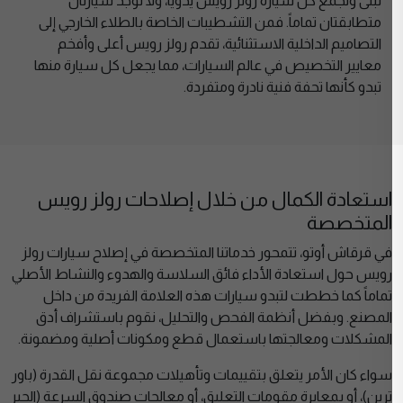
تُبنى وتُجمع كل سيارة رولز رويس يدوياً، ولا توجد سيارتان
متطابقتان تماماً. فمن التشطيبات الخاصة بالطلاء الخارجي إلى
التصاميم الداخلية الاستثنائية، تقدم رولز رويس أعلى وأفخم
معايير التخصيص في عالم السيارات، مما يجعل كل سيارة منها
تبدو كأنها تحفة فنية نادرة ومتفردة.
استعادة الكمال من خلال إصلاحات رولز رويس
المتخصصة
في قرقاش أوتو، تتمحور خدماتنا المتخصصة في إصلاح سيارات رولز
رويس حول استعادة الأداء فائق السلاسة والهدوء والنشاط الأصلي
تماماً كما خططت لتبدو سيارات هذه العلامة الفريدة من داخل
المصنع. وبفضل أنظمة الفحص والتحليل، نقوم باستشراف أدق
المشكلات ومعالجتها باستعمال قطع ومكونات أصلية ومضمونة.
سواء كان الأمر يتعلق بتقييمات وتأهيلات مجموعة نقل القدرة (باور
ترين)، أو بمعايرة مقومات التعليق، أو معالجات صندوق السرعة (الجير