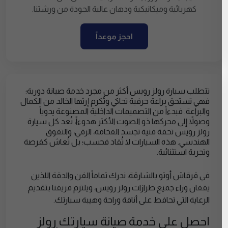
كهربائية وميكانيكية ودهان عالية الجودة من ورشتنا.
احجز موعداً
تتطلب سيارة رولز رويس أكثر من مجرد خدمة صيانة دورية؛
فهي تستحق براعة حرفية تحاكي وتُكرم إرثها الخالد من الكمال
والبراعة. فبدءاً من التصميمات الداخلية المصنوعة يدوياً
وصولاً إلى محركها ذو الصوت الأكثر هدوءاً، تُعد كل سيارة
رولز رويس تحفة فنية تجسد الفخامة، الرقي، والتفوق
الهندسي. هذه السيارات لا تُقاد فحسب؛ بل تُعاش كفرصة
وتجربة استثنائية.
في قرقاش أوتو بالشارقة، ندرك تماماً الفن والدقة اللذين
يقفان وراء جميع طرازات رولز رويس، ويلتزم فريقنا بتقديم
الرعاية التي تحافظ على أناقة وراحة وهيبة سيارتك.
احصل على خدمة صيانة سيارتك رولز