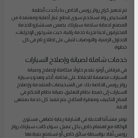
تم تجهيز كراج رولز رويس الخاص بنا بأحدث أنظمة
التشخيص ولا نستخدم سوى قطع غيار أصلية ومعتمدة من
المصنع لحماية سلامة سيارتك. يضمن مستشارو الخدمة
المحترفون لدينا تجربة خدمة راقية، حيث يشرحون الإجراءات،
الجداول الزمنية، والتوصيات لتبقى على اطلاع تام في كل
خطوة.
خدمات شاملة لصيانة وإصلاح السيارات
في قرقاش أوتو، نقدم حلولاً متكاملة لإصلاح وصيانة
السيارات مصممة للحفاظ على فخامة، أداء، وهدوء سيارة
رولز رويس الخاصة بك. من التشخيصات المتقدمة وإصلاح
السيارات إلى ضبط نظام التعليق، صيانة نظام التحكم في
المناخ التكييف، ومعايرة المكابح، يتم تنفيذ كل خدمة بمنتهى
الدقة.
توفر منشأتنا الحديثة في الشارقة رعاية تضاهي مستوى
الوكالة مع اهتمام خاص بكل عميل. سواء كانت سيارتك رولز
رويس تُقاد بواسطة سائق خاص أو تستمتع بقيادتها