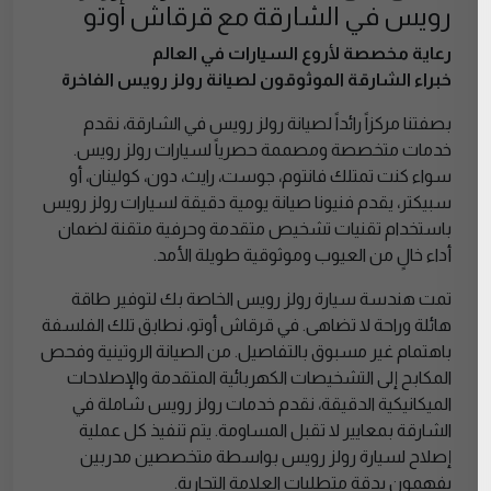
رويس في الشارقة مع قرقاش أوتو
رعاية مخصصة لأروع السيارات في العالم
خبراء الشارقة الموثوقون لصيانة رولز رويس الفاخرة
بصفتنا مركزاً رائداً لصيانة رولز رويس في الشارقة، نقدم
خدمات متخصصة ومصممة حصرياً لسيارات رولز رويس.
سواء كنت تمتلك فانتوم، جوست، رايث، دون، كولينان، أو
سبيكتر، يقدم فنيونا صيانة يومية دقيقة لسيارات رولز رويس
باستخدام تقنيات تشخيص متقدمة وحرفية متقنة لضمان
أداء خالٍ من العيوب وموثوقية طويلة الأمد.
تمت هندسة سيارة رولز رويس الخاصة بك لتوفير طاقة
هائلة وراحة لا تضاهى. في قرقاش أوتو، نطابق تلك الفلسفة
باهتمام غير مسبوق بالتفاصيل. من الصيانة الروتينية وفحص
المكابح إلى التشخيصات الكهربائية المتقدمة والإصلاحات
الميكانيكية الدقيقة، نقدم خدمات رولز رويس شاملة في
الشارقة بمعايير لا تقبل المساومة. يتم تنفيذ كل عملية
إصلاح لسيارة رولز رويس بواسطة متخصصين مدربين
يفهمون بدقة متطلبات العلامة التجارية.