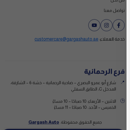
تواصل معنا
خدمة العملاء:
customercare@gargashauto.ae
فرع الرحمانية
📍
شارع أبو عمرو البصري – ضاحية الرحمانية – خشة 6 – الشارقة،
المدخل C، الطابق السفلي
🕒
الاثنين – الأربعاء: 10 صباحًا – 10 مساءً
الخميس – الأحد: 10 صباحًا – 11 مساءً
جميع الحقوق محفوظة.
Gargash Auto