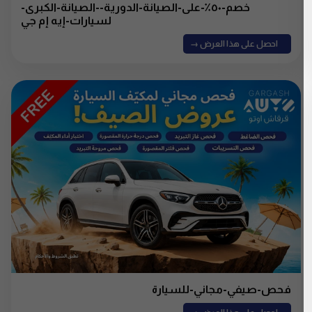
خصم-٥٠٪-على-الصيانة-الدورية--الصيانة-الكبرى-
لسيارات-إيه إم جي
احصل على هذا العرض →
فحص-صيفي-مجاني-للسيارة