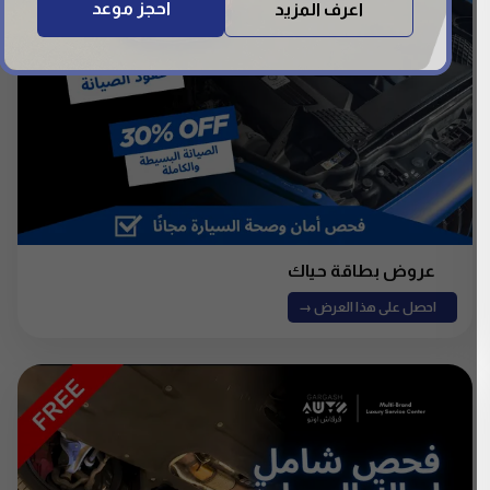
احجز موعد
اعرف المزيد
عروض بطاقة حياك
احصل على هذا العرض →