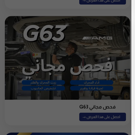
احصل على هذا العرض →
فحص مجاني G63
احصل على هذا العرض →