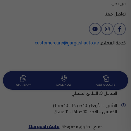
من نحن
تواصل معنا
خدمة العملاء:
customercare@gargashauto.ae
فرع الرحمانية
WHATSAPP
CALL NOW
GET A QUOTE
📍
شارع أبو عمرو البصري – ضاحية الرحمانية – خشة 6 – الشارقة،
المدخل C، الطابق السفلي
🕒
الاثنين – الأربعاء: 10 صباحًا – 10 مساءً
الخميس – الأحد: 10 صباحًا – 11 مساءً
جميع الحقوق محفوظة.
Gargash Auto