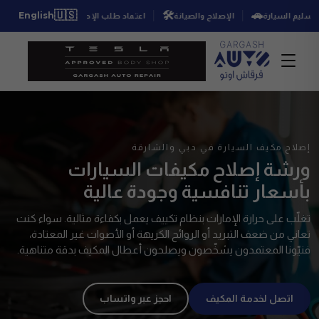
👍
🇺🇸
🛠️
🚗
English
إعادة تسليم السيارة
الإصلاح والصيانة
اعتماد طلب الإصلاح
فحص
إصلاح مكيف السيارة في دبي والشارقة
ورشة إصلاح مكيفات السيارات
بأسعار تنافسية وجودة عالية
تغلّب على حرارة الإمارات بنظام تكييف يعمل بكفاءة مثالية. سواء كنت
تعاني من ضعف التبريد أو الروائح الكريهة أو الأصوات غير المعتادة،
فنيّونا المعتمدون يشخّصون ويصلحون أعطال المكيف بدقة متناهية.
اتصل لخدمة المكيف
احجز عبر واتساب