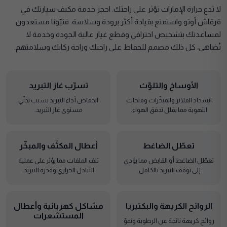
لا تدع حرارة الإمارات تؤثر على راحتك. احجز خدمة مكيف سيارتك في
قرقاش أوتو واستمتع بقيادة أكثر برودة وسلاسة. فنيّونا مستعدون
لمساعدتك بتشخيص احترافي وقطع غيار عالية الجودة وخدمة لا
تُضاهى، كل ذلك مصمم للحفاظ على راحتك وراحة ركابك وسلامتهم.
الأوساخ والتلوّث
تسرّب غاز التبريد
انسداد الفلاتر والمبخّرات وفتحات
انخفاض أداء التبريد بسبب تدنّي
التهوية مما يقلل تدفق الهواء.
مستوى غاز التبريد.
تعطّل الضاغط
أعطال المكثّف والمبخّر
تعطّل الضاغط أو القابض مما يؤدي
تلف الملفات مما يؤثر على عملية
إلى توقف التبريد بالكامل.
التبادل الحراري وقدرة التبريد.
الروائح الكريهة والبكتيريا
مشاكل كهربائية وأعطال
المستشعرات
روائح كريهة ناتجة عن الرطوبة ونموّ