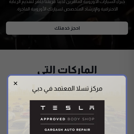
خبراء السيارات الأوروبية الماهرين لدينا. فريقنا جاهز لتقديم الرعاية
الاحترافية والإرشاد المتخصص لسيارتك الأوروبية الفاخرة.
احجز خدمتك
الماركات التي
نتخصص فيها
✕
مركز تسلا المعتمد في دبي
At Gargash Auto, we specialize in offering expert services
for a wide range of luxury European car brands. Whether it’s
a BMW, Mercedes-Benz, Audi, Porsche, or Jaguar, our
Premium European Car Experts Dubai provide tailored
solutions to keep your vehicle running at its best. With years