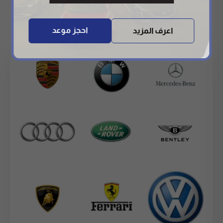
of experience and genuine parts, we ensure optimal
performance for every brand we service.
احجز موعد
اعرف المزيد