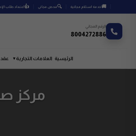
👍
🔍
🚚
خدمة استلام مجانية
فحص مجاني
اعتماد طلب الإ
الرقم المجاني
8004272886
الرئيسية
العلامات التجارية
▾
عقد 
مركز صيا