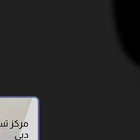
مركز تس
دبي