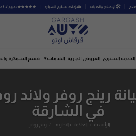
🚗
🛠️
★★★★★
صلاح
الإصلاح والصيانة
إعادة تسليم السيارة
تقييم ٤.٧ على جوجل
الخدمة السنوي
العروض الجارية
الخدمات
▾
قسم السمكرة والص
نة رينج روفر ولاند روفر
في الشارقة
الرئيسية
العلامات التجارية
رينج روفر